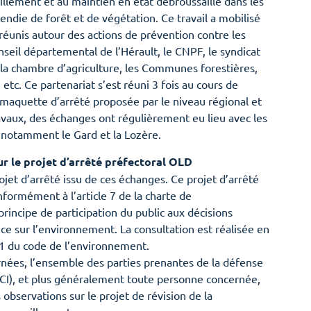
aillement et au maintien en état débroussaillé dans les
endie de forêt et de végétation. Ce travail a mobilisé
réunis autour des actions de prévention contre les
onseil départemental de l’Hérault, le CNPF, le syndicat
, la chambre d’agriculture, les Communes forestières,
 etc. Ce partenariat s’est réuni 3 fois au cours de
 maquette d’arrêté proposée par le niveau régional et
avaux, des échanges ont régulièrement eu lieu avec les
 notamment le Gard et la Lozère.
sur le projet d’arrêté préfectoral OLD
ojet d’arrêté issu de ces échanges. Ce projet d’arrêté
onformément à l’article 7 de la charte de
rincipe de participation du public aux décisions
nce sur l’environnement. La consultation est réalisée en
9-1 du code de l’environnement.
ernées, l’ensemble des parties prenantes de la défense
FCI), et plus généralement toute personne concernée,
s observations sur le projet de révision de la