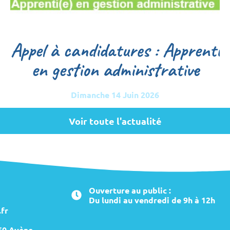
Appel à candidatures : Apprenti
en gestion administrative
Dimanche 14 Juin 2026
Voir toute l'actualité
Ouverture au public :
Du lundi au vendredi de 9h à 12h
fr
260 Avène