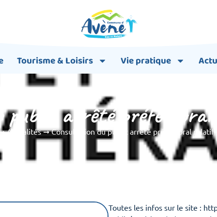
e
Tourisme & Loisirs
Vie pratique
Actu
 public arrêté préfectoral
➞
Actualités
➞
Consultation du public arrêté préfectoral relati
Toutes les infos sur le site : h