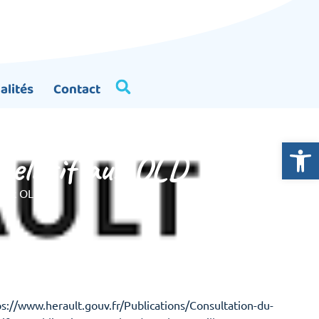
alités
Contact
Ouvrir la
 relatif aux OLD
f aux OLD
ttps://www.herault.gouv.fr/Publications/Consultation-du-