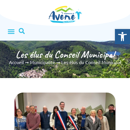
Ouvrir la
Les élus du Conseil Municipal
Accueil
➞
Municipalité
➞
Les élus du Conseil Municipal