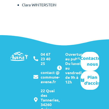
Clara WINTERSTEIN
04 67
Ouverture
Contactez-
23 40
au public :
nous
25
Du lundi
au
contact @
vendredi
Plan
commune-
de 9h à
avene.fr
12h
d'accès
22 Quai
des
Tanneries,
34260