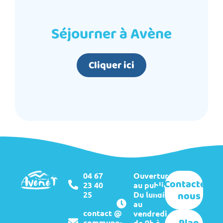
Séjourner à Avène
Cliquer ici
04 67
Ouverture
Contactez-
23 40
au public :
nous
25
Du lundi
au
contact @
vendredi
Plan
commune-
de 9h à