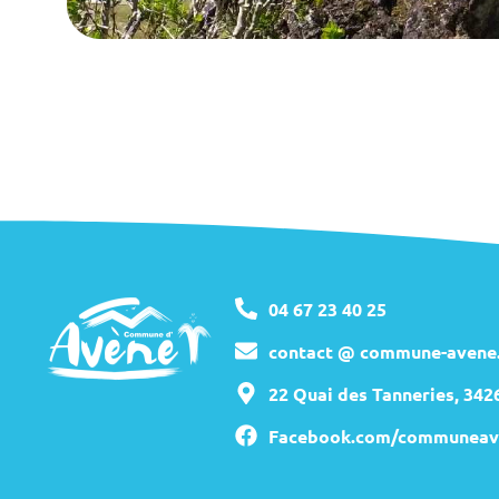
04 67 23 40 25
contact @ commune-avene.
22 Quai des Tanneries, 34
Facebook.com/communeav