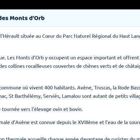
des Monts d'Orb
Hérault située au Cœur du Parc Naturel Régional du Haut Lan
ue. Les Monts d’Orb y occupent un espace important et offrent
des collines rocailleuses couvertes de chênes verts et de châta
mune où vivent 400 habitants. Avène, Truscas, la Rode Basse, 
ac, St Barthélémy, Serviès, Lamalou sont autant de petits villag
e tournée vers l’élevage ovin et bovin.
rmale d’Avène est connue depuis le XVIIIème et l’eau de la sourc
tion thermale accueille chaque année davantage de curistes du 