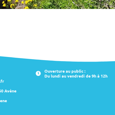
Ouverture au public :
Du lundi au vendredi de 9h à 12h
fr
260 Avène
ene