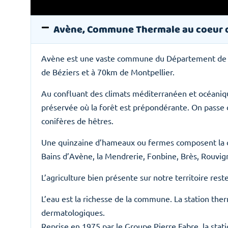
Avène, Commune Thermale au coeur 
Avène est une vaste commune du Département de l’
de Béziers et à 70km de Montpellier.
Au confluant des climats méditerranéen et océaniq
préservée où la forêt est prépondérante. On passe 
conifères de hêtres.
Une quinzaine d’hameaux ou fermes composent la com
Bains d’Avène, la Mendrerie, Fonbine, Brès, Rouvign
L’agriculture bien présente sur notre territoire rest
L’eau est la richesse de la commune. La station the
dermatologiques.
Reprise en 1975 par le Groupe Pierre Fabre, la sta