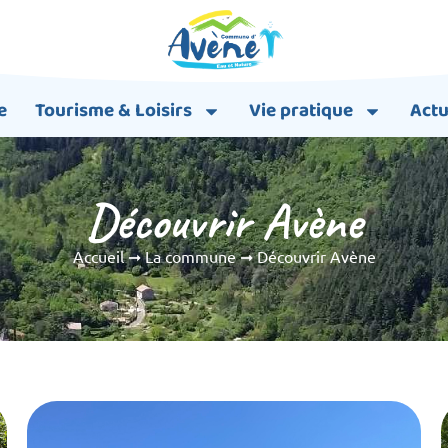
e
Tourisme & Loisirs
Vie pratique
Actu
Découvrir Avène
Accueil
➞
La commune
➞
Découvrir Avène