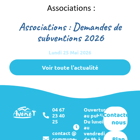
Associations : Demandes de
subventions 2026
Lundi 25 Mai 2026
Voir toute l'actualité
04 67
Ouverture
Contactez-
23 40
au public :
nous
25
Du lundi
au
contact @
vendredi
Plan
commune-
de 9h à