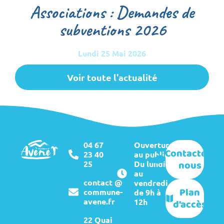
Associations : Demandes de
subventions 2026
Lundi 25 Mai 2026
Voir toute l'actualité
04 67
Ouverture
Contactez-
23 40
au public :
nous
25
Du lundi
au
contact @
vendredi
Plan
commune-
de 9h à
avene.fr
12h
d'accès
22 Quai