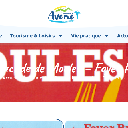
e
Tourisme & Loisirs
Vie pratique
Actu
ucade de Moules – Foyer 
Accueil
➞
Événements
➞
Brasucade de Moules – Foyer Rural