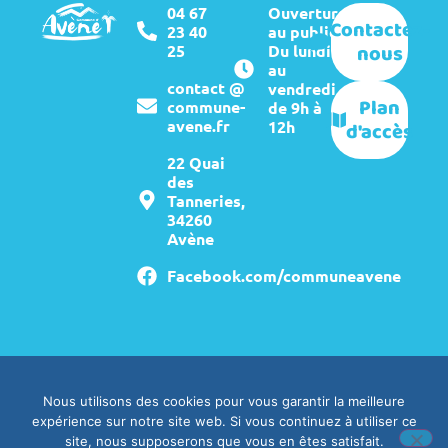
04 67
Ouverture
Contactez-
23 40
au public :
nous
25
Du lundi
au
contact @
vendredi
Plan
commune-
de 9h à
avene.fr
12h
d'accès
22 Quai
des
Tanneries,
34260
Avène
Facebook.com/communeavene
Mentions légales
Crédits
Nous utilisons des cookies pour vous garantir la meilleure
expérience sur notre site web. Si vous continuez à utiliser ce
Politique de confidentialité
site, nous supposerons que vous en êtes satisfait.