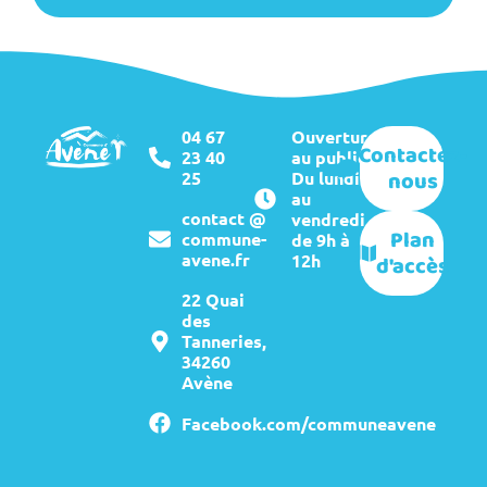
04 67
Ouverture
Contactez-
23 40
au public :
nous
25
Du lundi
au
contact @
vendredi
Plan
commune-
de 9h à
avene.fr
12h
d'accès
22 Quai
des
Tanneries,
34260
Avène
Facebook.com/communeavene