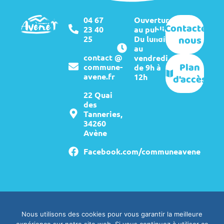
04 67
Ouverture
Contactez-
23 40
au public :
nous
25
Du lundi
au
contact @
vendredi
Plan
commune-
de 9h à
avene.fr
12h
d'accès
22 Quai
des
Tanneries,
34260
Avène
Facebook.com/communeavene
Mentions légales
Crédits
Nous utilisons des cookies pour vous garantir la meilleure