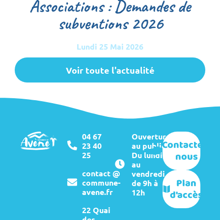
Associations : Demandes de
subventions 2026
Lundi 25 Mai 2026
Voir toute l'actualité
04 67
Ouverture
Contactez-
23 40
au public :
nous
25
Du lundi
au
contact @
vendredi
Plan
commune-
de 9h à
avene.fr
12h
d'accès
22 Quai
des