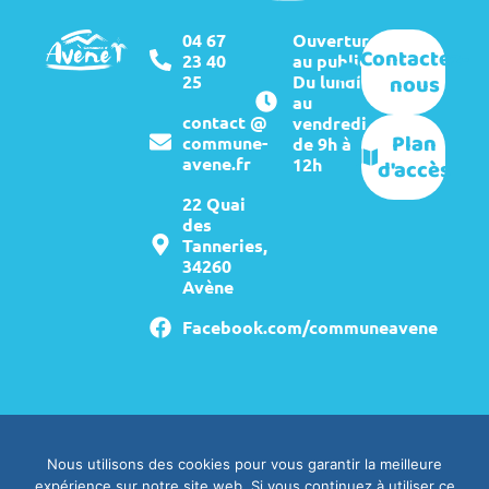
04 67
Ouverture
Contactez-
23 40
au public :
nous
25
Du lundi
au
contact @
vendredi
Plan
commune-
de 9h à
avene.fr
12h
d'accès
22 Quai
des
Tanneries,
34260
Avène
Facebook.com/communeavene
Mentions légales
Crédits
Nous utilisons des cookies pour vous garantir la meilleure
expérience sur notre site web. Si vous continuez à utiliser ce