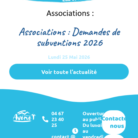
Associations : Demandes de
subventions 2026
Lundi 25 Mai 2026
Voir toute l'actualité
04 67
Ouverture
Contactez-
23 40
au public :
nous
25
Du lundi
au
contact @
vendredi