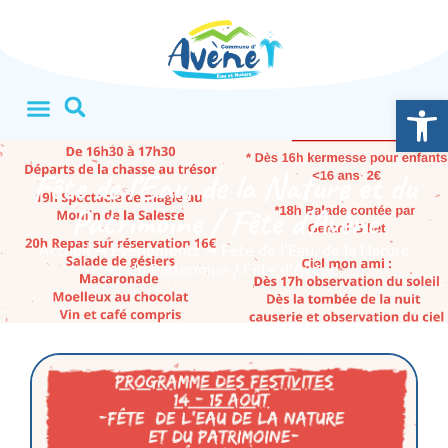
Ouvrir la
Fête de l’Eau, de la Nature et du
Patrimoine / Fête d’Avène
Accueil
➞
Événements
➞
Fête de l’Eau, de la Nature
et du Patrimoine / Fête d’Avène