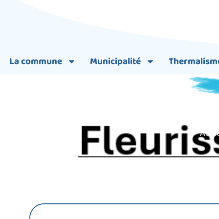
La commune
Municipalité
Thermalism
Fleurisseme
Accue