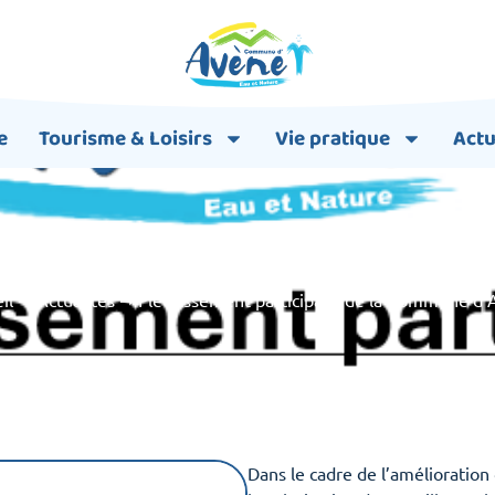
e
Tourisme & Loisirs
Vie pratique
Actu
nt participatif de la Com
il
➞
Actualités
➞
Fleurissement participatif de la Commune d
Dans le cadre de l’amélioration 