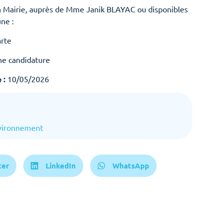
n Mairie, auprès de Mme Janik BLAYAC ou disponibles
ne :
arte
che candidature
 :
10/05/2026
vironnement
ter
LinkedIn
WhatsApp