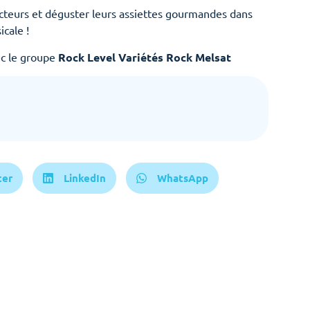
cteurs et déguster leurs assiettes gourmandes dans
cale !
c le groupe
Rock Level Variétés Rock
Melsat
ter
LinkedIn
WhatsApp