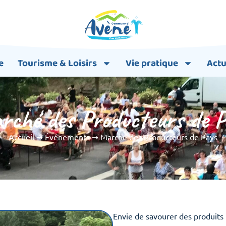
e
Tourisme & Loisirs
Vie pratique
Actu
rché des Producteurs de P
Accueil
➞
Événements
➞
Marché des Producteurs de Pays
Envie de savourer des produits