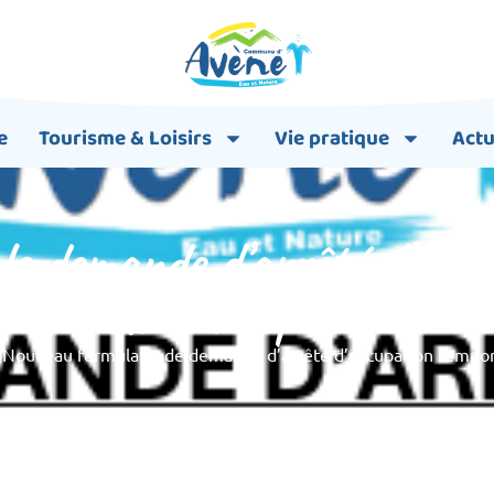
e
Tourisme & Loisirs
Vie pratique
Actu
de demande d’arrêté d’occu
domaine public
➞
Nouveau formulaire de demande d’arrêté d’occupation tempor