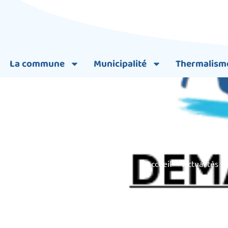
La commune
Municipalité
Thermalism
Nouveau formulaire 
Accueil
➞
Actualités