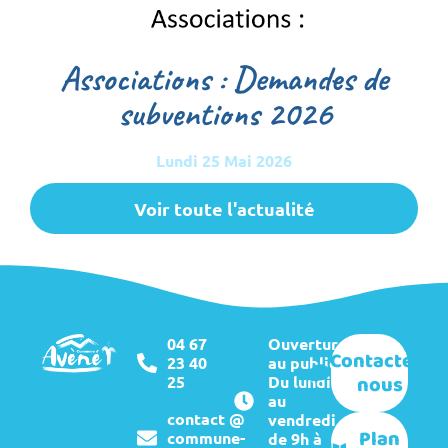
Associations : Demandes de
subventions 2026
Lundi 25 Mai 2026
Voir toute l'actualité
04 67
Ouverture
Contactez-
23 40
au public :
nous
25
Du lundi
au
contact @
vendredi
Plan
commune-
de 9h à