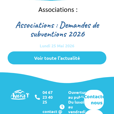
Associations : Demandes de
subventions 2026
Lundi 25 Mai 2026
Voir toute l'actualité
04 67
Ouverture
Contactez-
23 40
au public :
nous
25
Du lundi
au
contact @
vendredi