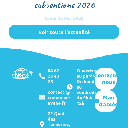
subventions 2026
Lundi 25 Mai 2026
Voir toute l'actualité
04 67
Ouverture
Contactez-
23 40
au public :
nous
25
Du lundi
au
contact @
vendredi
Plan
commune-
de 9h à
avene.fr
12h
d'accès
22 Quai
des
Tanneries,