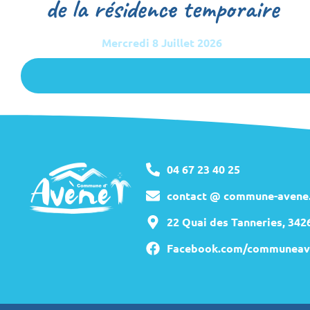
de la résidence temporaire
Mercredi 8 Juillet 2026
04 67 23 40 25
contact @ commune-avene.
22 Quai des Tanneries, 34
Facebook.com/communeav