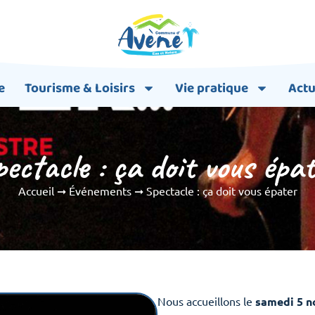
e
Tourisme & Loisirs
Vie pratique
Actu
ectacle : ça doit vous épa
Accueil
➞
Événements
➞
Spectacle : ça doit vous épater
Nous accueillons le
samedi 5 n