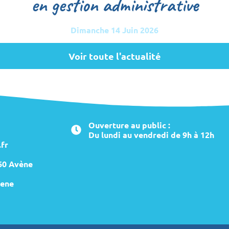
en gestion administrative
Dimanche 14 Juin 2026
Voir toute l'actualité
Ouverture au public :
Du lundi au vendredi de 9h à 12h
fr
260 Avène
ene