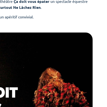
 théâtre
Ça doit vous épater
un spectacle équestre
Surtout Ne Lâchez Rien
.
n apéritif convivial.