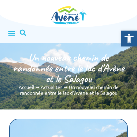
Ouvrir la
Un nouveau chemin de
randonnée entre le lac d’Avène
et le Salagou
Accueil
➞
Actualités
➞
Un nouveau chemin de
randonnée entre le lac d’Avène et le Salagou