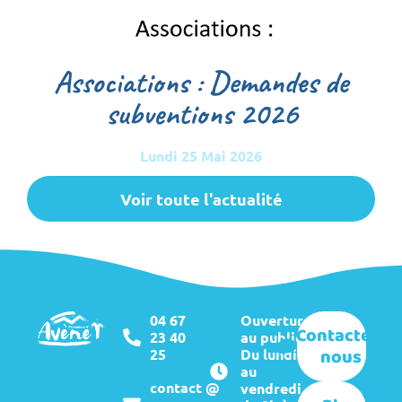
Associations : Demandes de
subventions 2026
Lundi 25 Mai 2026
Voir toute l'actualité
04 67
Ouverture
Contactez-
23 40
au public :
nous
25
Du lundi
au
contact @
vendredi