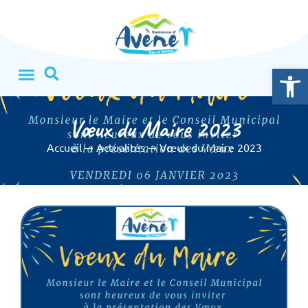
Ouvrir la
Vœux du Maire 2023
Accueil
➞
Actualités
➞
Vœux du Maire 2023