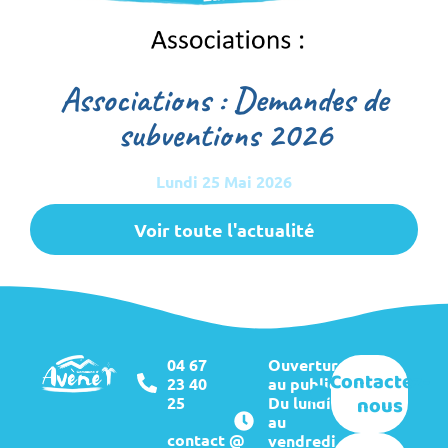
Associations : Demandes de
subventions 2026
Lundi 25 Mai 2026
Voir toute l'actualité
04 67
Ouverture
Contactez-
23 40
au public :
nous
25
Du lundi
au
contact @
vendredi